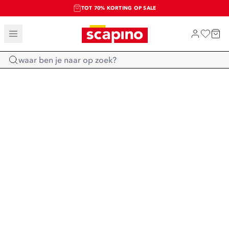
TOT 70% KORTING OP SALE
SALE: LAATSTE KANS!
SHOP NIEUW
Home