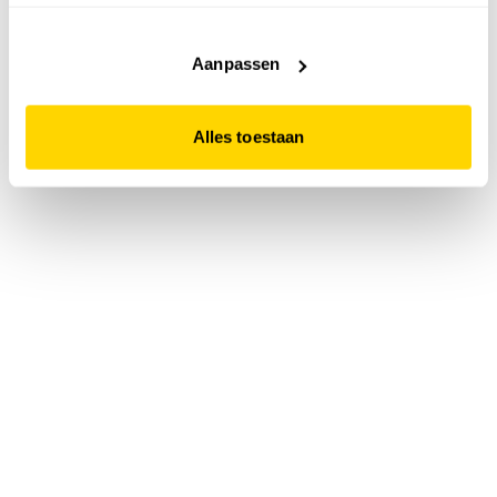
accepteert. Dit doe je door op "Alles toestaan" te klikken.
Liever geen cookies? Hou er dan rekening mee dat de
website niet optimaal functioneert.
Aanpassen
Alles toestaan