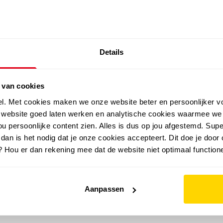
SALE: LAATSTE KANS!
Details
outdoor
zomer
merken
folder
sale
 van cookies
el. Met cookies maken we onze website beter en persoonlijker v
e website goed laten werken en analytische cookies waarmee we
u persoonlijke content zien. Alles is dus op jou afgestemd. Supe
 dan is het nodig dat je onze cookies accepteert. Dit doe je door 
? Hou er dan rekening mee dat de website niet optimaal functione
Aanpassen