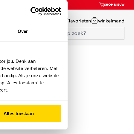
SHOP NIEUW
mijn account
favorieten
winkelmand
Over
oor jou. Denk aan
 de website verbeteren. Met
rhandig. Als je onze website
op "Alles toestaan" te
ert.
Alles toestaan