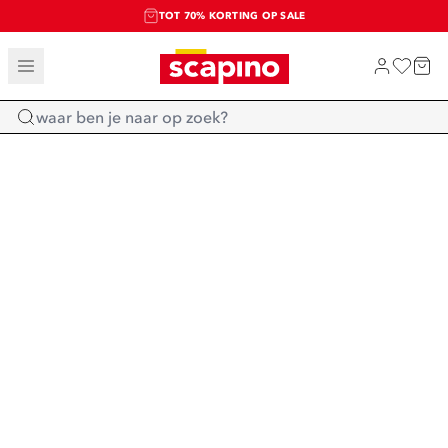
TOT 70% KORTING OP SALE
SALE: LAATSTE KANS!
SHOP NIEUW
Home