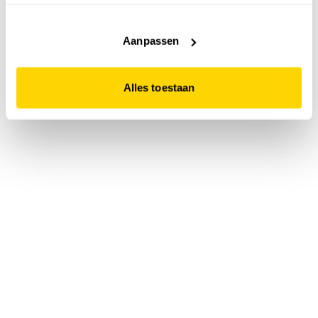
accepteert. Dit doe je door op "Alles toestaan" te klikken.
Liever geen cookies? Hou er dan rekening mee dat de
website niet optimaal functioneert.
Aanpassen
Alles toestaan