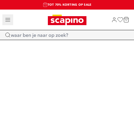
TOT 70% KORTING OP SALE
SALE: LAATSTE KANS!
SHOP NIEUW
Home