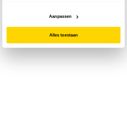
accepteert. Dit doe je door op "Alles toestaan" te klikken.
Liever geen cookies? Hou er dan rekening mee dat de
website niet optimaal functioneert.
Aanpassen
Alles toestaan