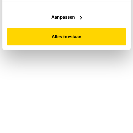
accepteert. Dit doe je door op "Alles toestaan" te klikken.
Liever geen cookies? Hou er dan rekening mee dat de
website niet optimaal functioneert.
Aanpassen
Alles toestaan