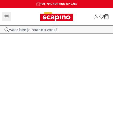
TOT 70% KORTING OP SALE
SALE: LAATSTE KANS!
SHOP NIEUW
Home