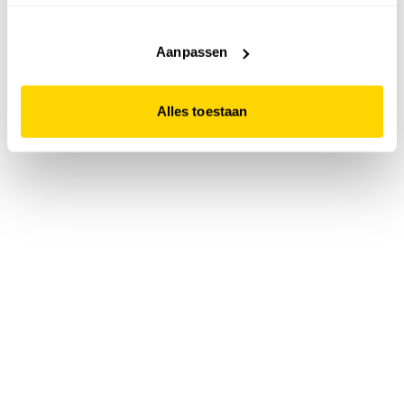
accepteert. Dit doe je door op "Alles toestaan" te klikken.
Liever geen cookies? Hou er dan rekening mee dat de
website niet optimaal functioneert.
Aanpassen
Alles toestaan