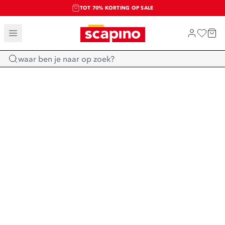
TOT 70% KORTING OP SALE
SALE: LAATSTE KANS!
SHOP NIEUW
Home