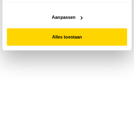
accepteert. Dit doe je door op "Alles toestaan" te klikken.
Liever geen cookies? Hou er dan rekening mee dat de
website niet optimaal functioneert.
Aanpassen
Alles toestaan