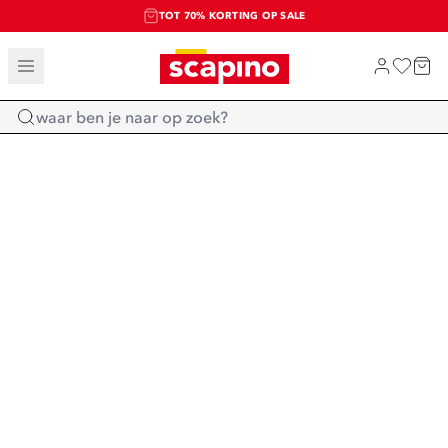
TOT 70% KORTING OP SALE
SALE: LAATSTE KANS!
SHOP NIEUW
Home