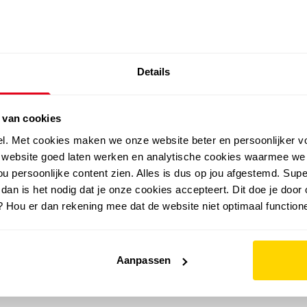
SALE: LAATSTE KANS!
Details
outdoor
zomer
merken
folder
sale
 van cookies
el. Met cookies maken we onze website beter en persoonlijker v
e website goed laten werken en analytische cookies waarmee we
u persoonlijke content zien. Alles is dus op jou afgestemd. Supe
 dan is het nodig dat je onze cookies accepteert. Dit doe je door 
? Hou er dan rekening mee dat de website niet optimaal functione
Aanpassen