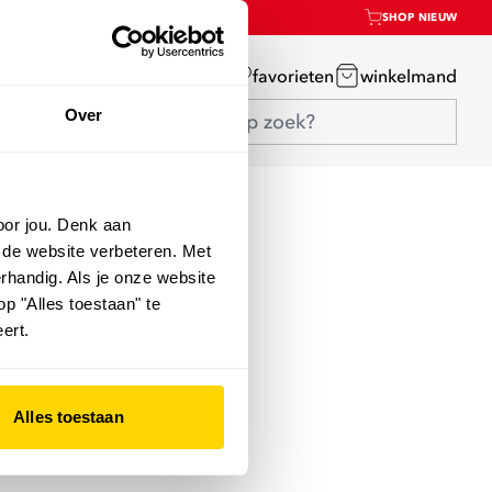
SHOP NIEUW
mijn account
favorieten
winkelmand
Over
oor jou. Denk aan
 de website verbeteren. Met
rhandig. Als je onze website
op "Alles toestaan" te
ert.
Alles toestaan