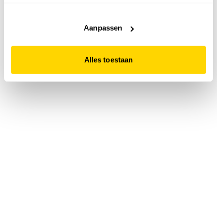
accepteert. Dit doe je door op "Alles toestaan" te klikken.
Liever geen cookies? Hou er dan rekening mee dat de
website niet optimaal functioneert.
Aanpassen
Alles toestaan