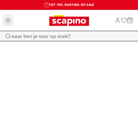
TOT 70% KORTING OP SALE
SALE: LAATSTE KANS!
SHOP NIEUW
Home