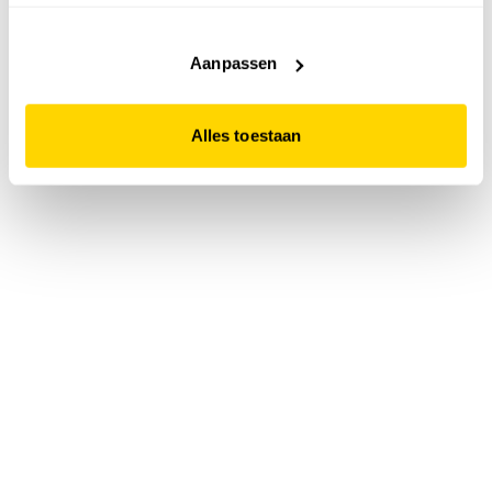
accepteert. Dit doe je door op "Alles toestaan" te klikken.
Liever geen cookies? Hou er dan rekening mee dat de
website niet optimaal functioneert.
Aanpassen
Alles toestaan