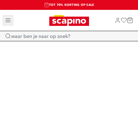
TOT 70% KORTING OP SALE
SALE: LAATSTE KANS!
SHOP NIEUW
Home