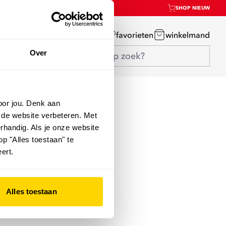
SHOP NIEUW
mijn account
favorieten
winkelmand
Over
oor jou. Denk aan
 de website verbeteren. Met
rhandig. Als je onze website
op "Alles toestaan" te
ert.
Alles toestaan