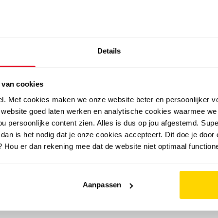
SALE: LAATSTE KANS!
Details
outdoor
zomer
merken
folder
sale
 van cookies
el. Met cookies maken we onze website beter en persoonlijker v
e website goed laten werken en analytische cookies waarmee we
u persoonlijke content zien. Alles is dus op jou afgestemd. Supe
 dan is het nodig dat je onze cookies accepteert. Dit doe je door 
? Hou er dan rekening mee dat de website niet optimaal functione
Aanpassen