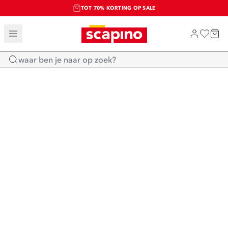
TOT 70% KORTING OP SALE
SALE: LAATSTE KANS!
SHOP NIEUW
Home