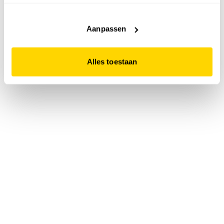
accepteert. Dit doe je door op "Alles toestaan" te klikken.
Liever geen cookies? Hou er dan rekening mee dat de
website niet optimaal functioneert.
Aanpassen
Alles toestaan