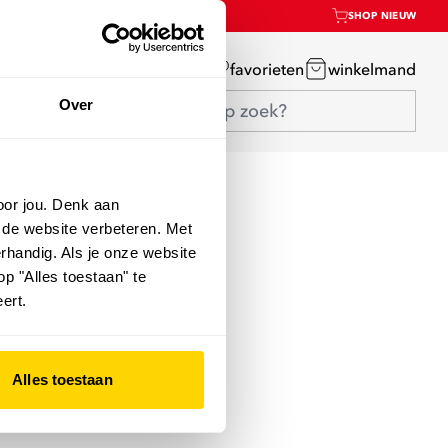
SHOP NIEUW
mijn account
favorieten
winkelmand
Over
oor jou. Denk aan
 de website verbeteren. Met
rhandig. Als je onze website
op "Alles toestaan" te
ert.
Alles toestaan