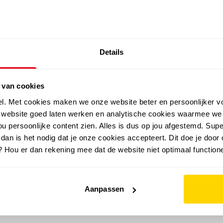
SALE: LAATSTE KANS!
Details
outdoor
zomer
merken
folder
sale
 van cookies
el. Met cookies maken we onze website beter en persoonlijker v
e website goed laten werken en analytische cookies waarmee we
u persoonlijke content zien. Alles is dus op jou afgestemd. Supe
 dan is het nodig dat je onze cookies accepteert. Dit doe je door 
? Hou er dan rekening mee dat de website niet optimaal functione
Aanpassen