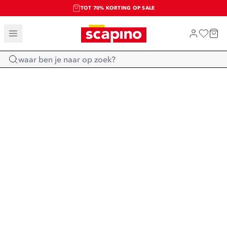
TOT 70% KORTING OP SALE
SALE: LAATSTE KANS!
SHOP NIEUW
Home