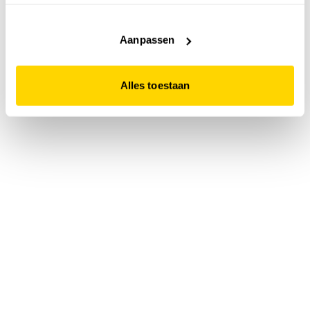
accepteert. Dit doe je door op "Alles toestaan" te klikken.
Liever geen cookies? Hou er dan rekening mee dat de
website niet optimaal functioneert.
Aanpassen
Alles toestaan