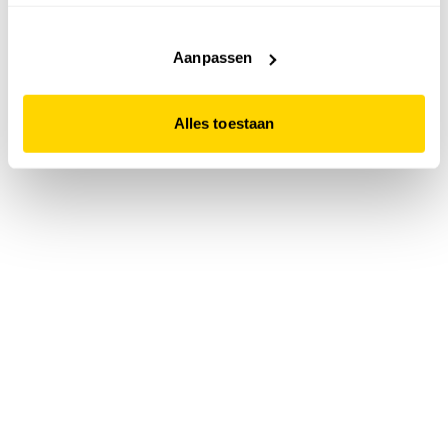
accepteert. Dit doe je door op "Alles toestaan" te klikken.
Liever geen cookies? Hou er dan rekening mee dat de
website niet optimaal functioneert.
Aanpassen
Alles toestaan