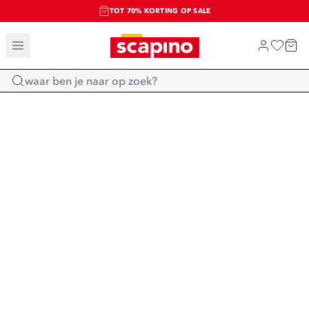
TOT 70% KORTING OP SALE
SALE: LAATSTE KANS!
SHOP NIEUW
Home