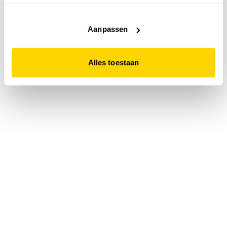
accepteert. Dit doe je door op "Alles toestaan" te klikken.
Liever geen cookies? Hou er dan rekening mee dat de
website niet optimaal functioneert.
Aanpassen
Alles toestaan