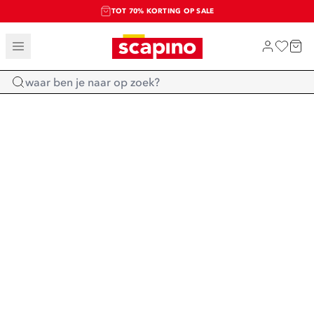
TOT 70% KORTING OP SALE
SALE: LAATSTE KANS!
SHOP NIEUW
Home