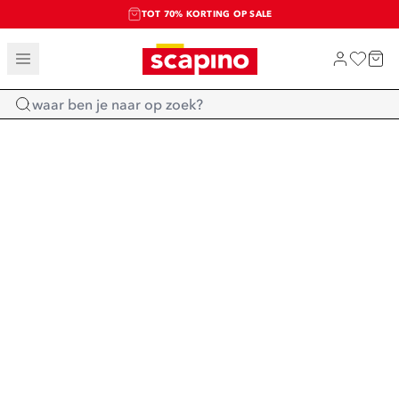
TOT 70% KORTING OP SALE
SALE: LAATSTE KANS!
SHOP NIEUW
Home