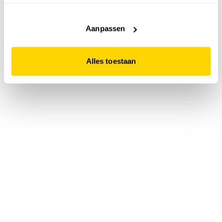
accepteert. Dit doe je door op "Alles toestaan" te klikken.
Liever geen cookies? Hou er dan rekening mee dat de
website niet optimaal functioneert.
Aanpassen
Alles toestaan