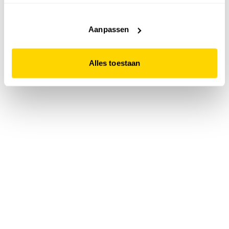
accepteert. Dit doe je door op "Alles toestaan" te klikken.
Liever geen cookies? Hou er dan rekening mee dat de
website niet optimaal functioneert.
Aanpassen
Alles toestaan