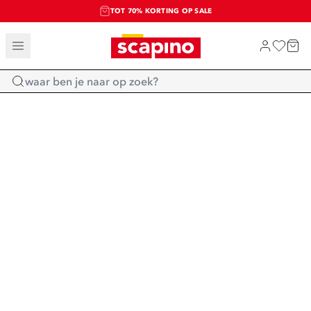
TOT 70% KORTING OP SALE
SALE: LAATSTE KANS!
SHOP NIEUW
Home