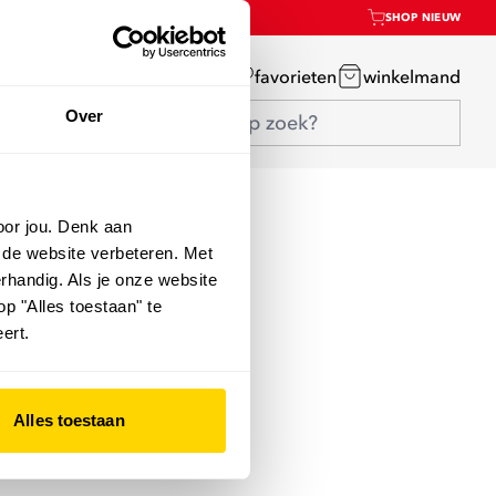
SHOP NIEUW
mijn account
favorieten
winkelmand
Over
oor jou. Denk aan
 de website verbeteren. Met
rhandig. Als je onze website
op "Alles toestaan" te
ert.
Alles toestaan