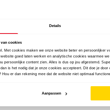
SALE: LAATSTE KANS!
Details
outdoor
zomer
merken
folder
sale
 van cookies
el. Met cookies maken we onze website beter en persoonlijker v
e website goed laten werken en analytische cookies waarmee we
u persoonlijke content zien. Alles is dus op jou afgestemd. Supe
 dan is het nodig dat je onze cookies accepteert. Dit doe je door 
? Hou er dan rekening mee dat de website niet optimaal functione
Aanpassen