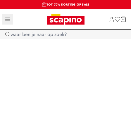
TOT 70% KORTING OP SALE
SALE: LAATSTE KANS!
SHOP NIEUW
Home