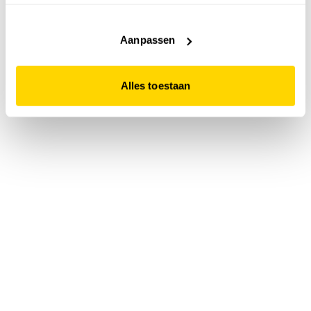
accepteert. Dit doe je door op "Alles toestaan" te klikken.
Liever geen cookies? Hou er dan rekening mee dat de
website niet optimaal functioneert.
Aanpassen
Alles toestaan