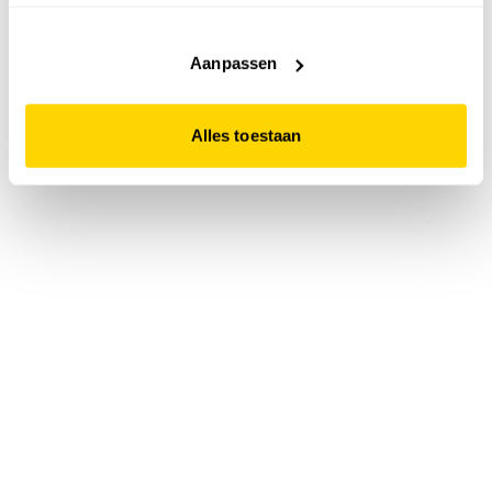
accepteert. Dit doe je door op "Alles toestaan" te klikken.
Liever geen cookies? Hou er dan rekening mee dat de
website niet optimaal functioneert.
Aanpassen
Alles toestaan