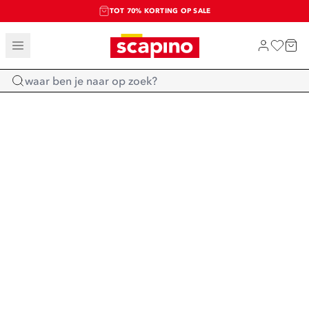
TOT 70% KORTING OP SALE
SALE: LAATSTE KANS!
SHOP NIEUW
Home