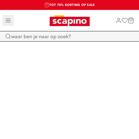
TOT 70% KORTING OP SALE
SALE: LAATSTE KANS!
SHOP NIEUW
Home