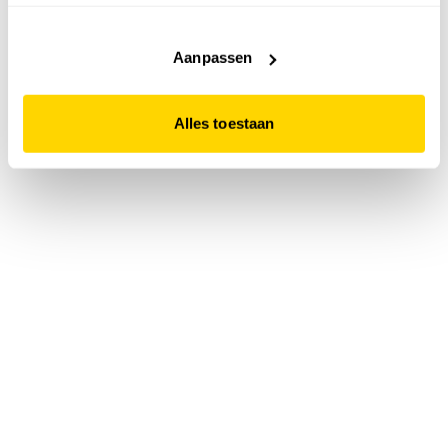
accepteert. Dit doe je door op "Alles toestaan" te klikken.
Liever geen cookies? Hou er dan rekening mee dat de
website niet optimaal functioneert.
Aanpassen
Alles toestaan