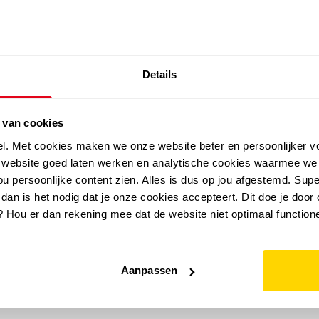
SALE: LAATSTE KANS!
Details
outdoor
zomer
merken
folder
sale
 van cookies
el. Met cookies maken we onze website beter en persoonlijker v
e website goed laten werken en analytische cookies waarmee we
u persoonlijke content zien. Alles is dus op jou afgestemd. Supe
 dan is het nodig dat je onze cookies accepteert. Dit doe je door 
? Hou er dan rekening mee dat de website niet optimaal functione
Aanpassen