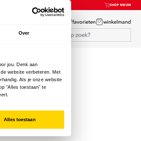
SHOP NIEUW
mijn account
favorieten
winkelmand
Over
oor jou. Denk aan
 de website verbeteren. Met
rhandig. Als je onze website
op "Alles toestaan" te
ert.
Alles toestaan