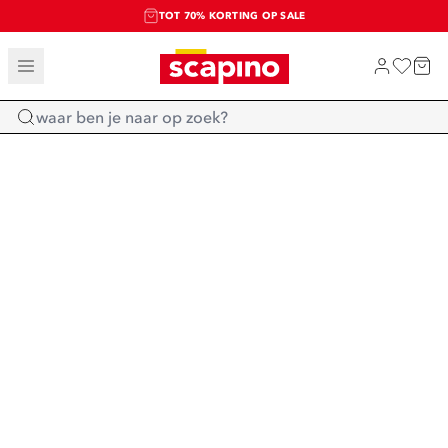
TOT 70% KORTING OP SALE
SALE: LAATSTE KANS!
SHOP NIEUW
Home