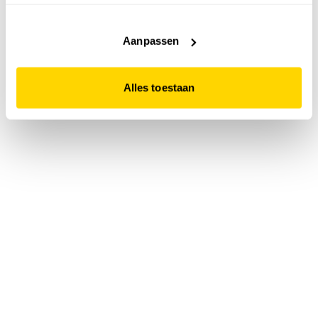
accepteert. Dit doe je door op "Alles toestaan" te klikken.
Liever geen cookies? Hou er dan rekening mee dat de
website niet optimaal functioneert.
Aanpassen
Alles toestaan