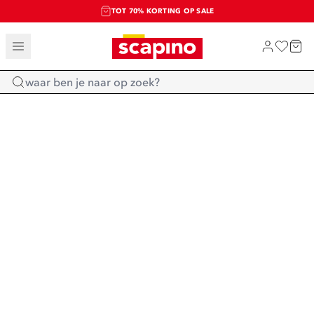
TOT 70% KORTING OP SALE
SALE: LAATSTE KANS!
SHOP NIEUW
Home