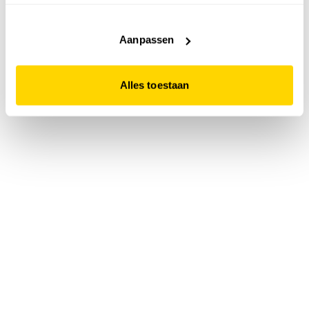
accepteert. Dit doe je door op "Alles toestaan" te klikken.
Liever geen cookies? Hou er dan rekening mee dat de
website niet optimaal functioneert.
Aanpassen
Alles toestaan