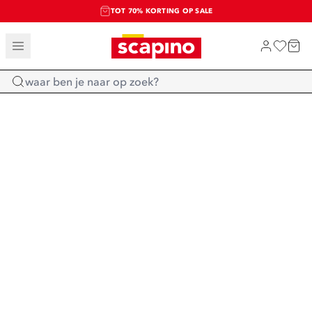
TOT 70% KORTING OP SALE
SALE: LAATSTE KANS!
SHOP NIEUW
Home