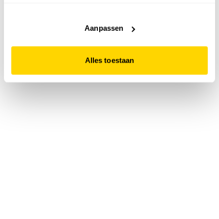
accepteert. Dit doe je door op "Alles toestaan" te klikken.
Liever geen cookies? Hou er dan rekening mee dat de
website niet optimaal functioneert.
Aanpassen
Alles toestaan