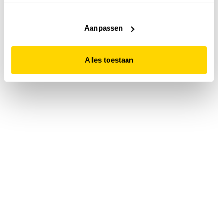
accepteert. Dit doe je door op "Alles toestaan" te klikken.
Liever geen cookies? Hou er dan rekening mee dat de
website niet optimaal functioneert.
Aanpassen
Alles toestaan