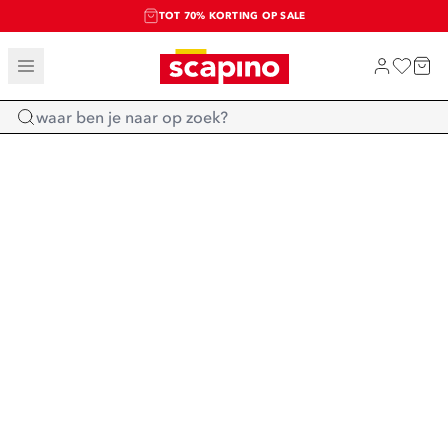
TOT 70% KORTING OP SALE
SALE: LAATSTE KANS!
SHOP NIEUW
Home