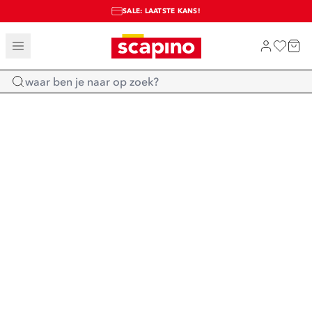
SALE: LAATSTE KANS!
TOT 70% KORTING OP SALE
SHOP NIEUW
Home