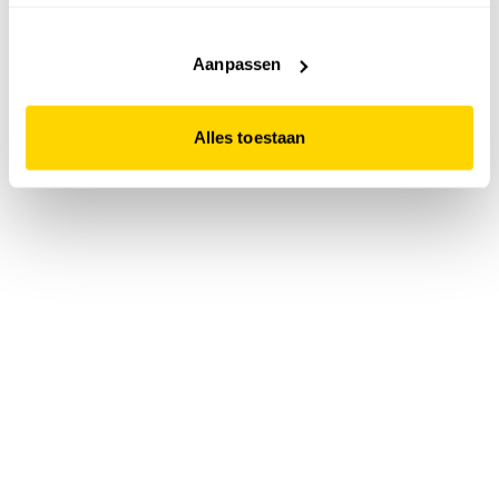
accepteert. Dit doe je door op "Alles toestaan" te klikken.
Liever geen cookies? Hou er dan rekening mee dat de
website niet optimaal functioneert.
Aanpassen
Alles toestaan