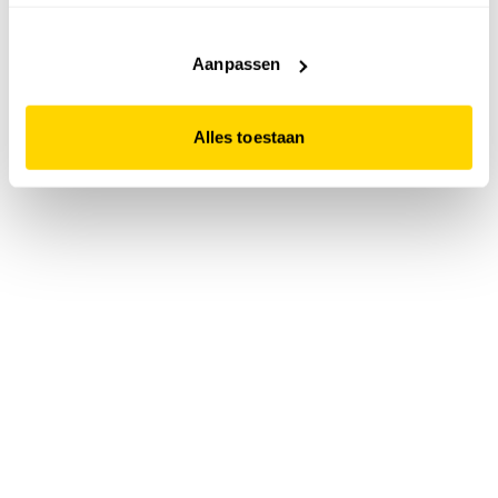
accepteert. Dit doe je door op "Alles toestaan" te klikken.
Liever geen cookies? Hou er dan rekening mee dat de
website niet optimaal functioneert.
Aanpassen
Alles toestaan