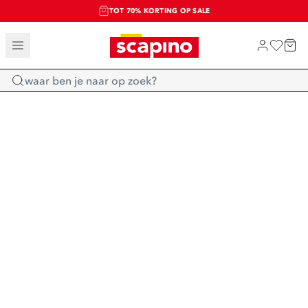
TOT 70% KORTING OP SALE
SALE: LAATSTE KANS!
SHOP NIEUW
Home