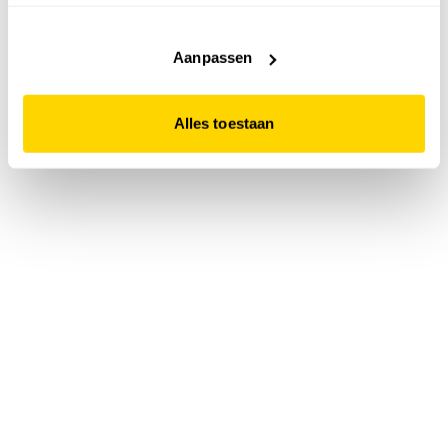
accepteert. Dit doe je door op "Alles toestaan" te klikken.
Liever geen cookies? Hou er dan rekening mee dat de
website niet optimaal functioneert.
Aanpassen
Alles toestaan