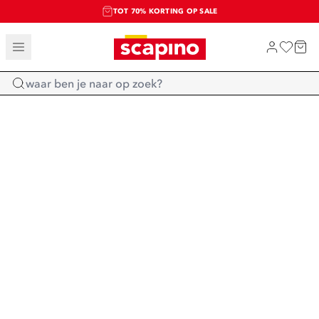
TOT 70% KORTING OP SALE
SALE: LAATSTE KANS!
SHOP NIEUW
Home