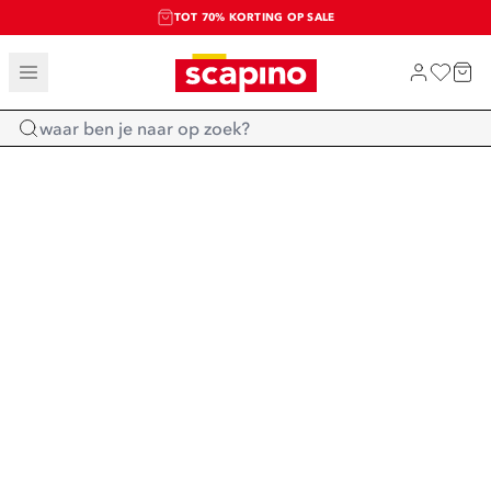
TOT 70% KORTING OP SALE
SALE: LAATSTE KANS!
SHOP NIEUW
Home