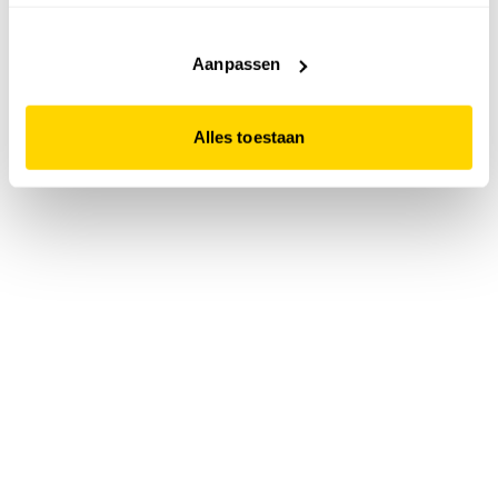
accepteert. Dit doe je door op "Alles toestaan" te klikken.
Liever geen cookies? Hou er dan rekening mee dat de
website niet optimaal functioneert.
Aanpassen
Alles toestaan