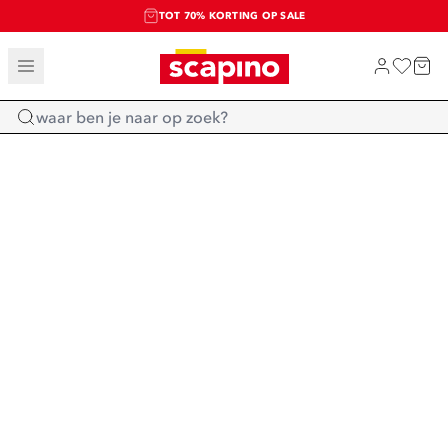
TOT 70% KORTING OP SALE
SALE: LAATSTE KANS!
SHOP NIEUW
Home