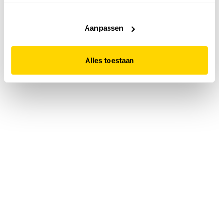
accepteert. Dit doe je door op "Alles toestaan" te klikken.
Liever geen cookies? Hou er dan rekening mee dat de
website niet optimaal functioneert.
Aanpassen
Alles toestaan