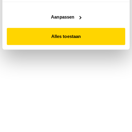
accepteert. Dit doe je door op "Alles toestaan" te klikken.
Liever geen cookies? Hou er dan rekening mee dat de
website niet optimaal functioneert.
Aanpassen
Alles toestaan