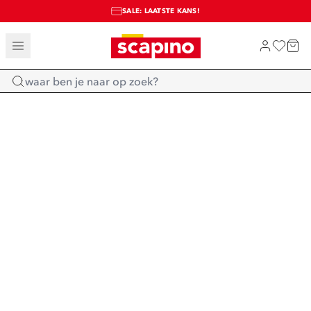
SALE: LAATSTE KANS!
TOT 70% KORTING OP SALE
SHOP NIEUW
Home