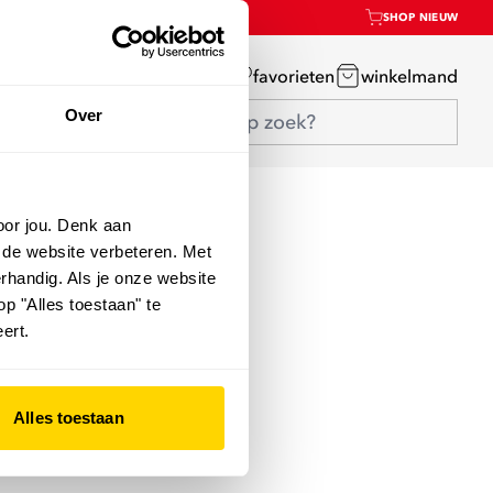
SHOP NIEUW
mijn account
favorieten
winkelmand
Over
oor jou. Denk aan
 de website verbeteren. Met
rhandig. Als je onze website
op "Alles toestaan" te
ert.
Alles toestaan