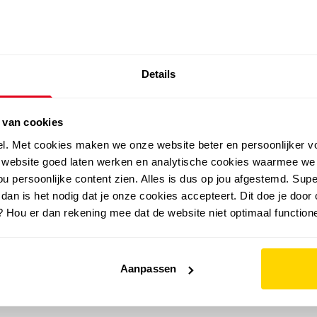
SALE: LAATSTE KANS!
Details
outdoor
zomer
merken
folder
sale
 van cookies
el. Met cookies maken we onze website beter en persoonlijker v
e website goed laten werken en analytische cookies waarmee we
u persoonlijke content zien. Alles is dus op jou afgestemd. Supe
 dan is het nodig dat je onze cookies accepteert. Dit doe je door 
? Hou er dan rekening mee dat de website niet optimaal functione
Aanpassen