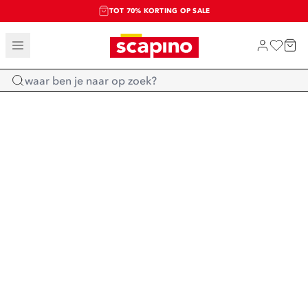
TOT 70% KORTING OP SALE
SALE: LAATSTE KANS!
SHOP NIEUW
Home