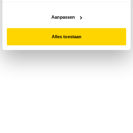
accepteert. Dit doe je door op "Alles toestaan" te klikken.
Liever geen cookies? Hou er dan rekening mee dat de
website niet optimaal functioneert.
Aanpassen
Alles toestaan