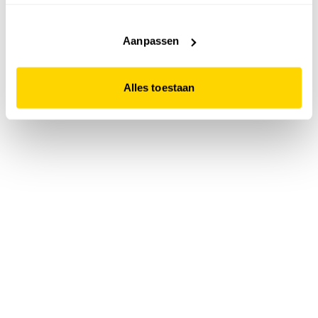
accepteert. Dit doe je door op "Alles toestaan" te klikken.
Liever geen cookies? Hou er dan rekening mee dat de
website niet optimaal functioneert.
Aanpassen
Alles toestaan