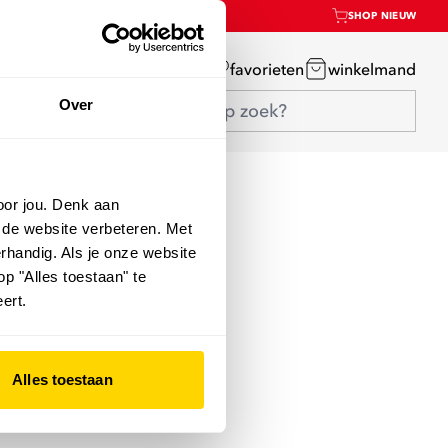
SHOP NIEUW
mijn account
favorieten
winkelmand
Over
oor jou. Denk aan
 de website verbeteren. Met
rhandig. Als je onze website
op "Alles toestaan" te
ert.
Alles toestaan