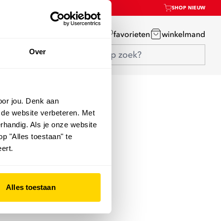
SHOP NIEUW
mijn account
favorieten
winkelmand
Over
oor jou. Denk aan
 de website verbeteren. Met
rhandig. Als je onze website
op "Alles toestaan" te
ert.
Alles toestaan