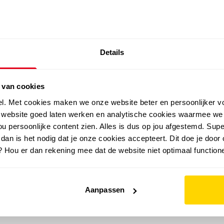
SALE: LAATSTE KANS!
Details
outdoor
zomer
merken
folder
sale
 van cookies
el. Met cookies maken we onze website beter en persoonlijker v
e website goed laten werken en analytische cookies waarmee we
u persoonlijke content zien. Alles is dus op jou afgestemd. Supe
 dan is het nodig dat je onze cookies accepteert. Dit doe je door 
? Hou er dan rekening mee dat de website niet optimaal functione
Aanpassen