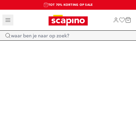
TOT 70% KORTING OP SALE
SALE: LAATSTE KANS!
SHOP NIEUW
Home