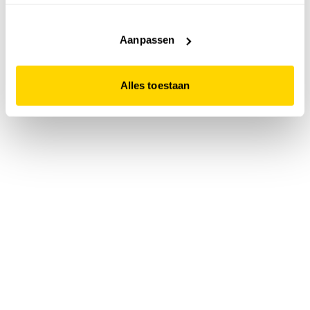
accepteert. Dit doe je door op "Alles toestaan" te klikken.
Liever geen cookies? Hou er dan rekening mee dat de
website niet optimaal functioneert.
Aanpassen
Alles toestaan