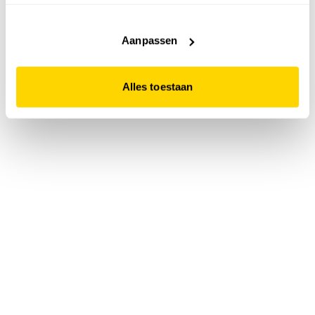
accepteert. Dit doe je door op "Alles toestaan" te klikken.
Liever geen cookies? Hou er dan rekening mee dat de
website niet optimaal functioneert.
Aanpassen
Alles toestaan