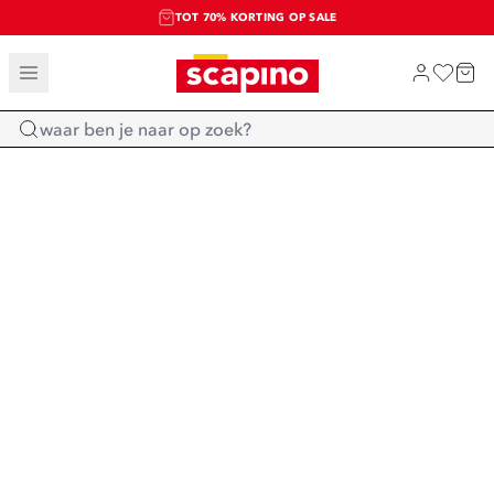
TOT 70% KORTING OP SALE
SALE: LAATSTE KANS!
SHOP NIEUW
Home