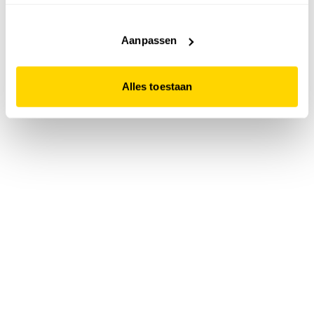
accepteert. Dit doe je door op "Alles toestaan" te klikken.
Liever geen cookies? Hou er dan rekening mee dat de
website niet optimaal functioneert.
Aanpassen
Alles toestaan