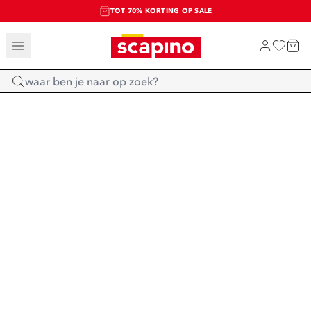
TOT 70% KORTING OP SALE
SALE: LAATSTE KANS!
SHOP NIEUW
Home