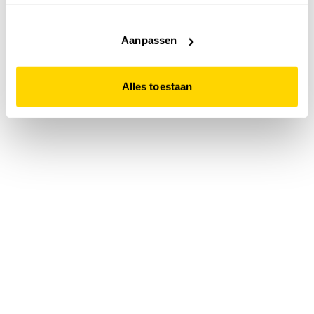
accepteert. Dit doe je door op "Alles toestaan" te klikken.
Liever geen cookies? Hou er dan rekening mee dat de
website niet optimaal functioneert.
Aanpassen
Alles toestaan