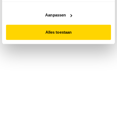
accepteert. Dit doe je door op "Alles toestaan" te klikken.
Liever geen cookies? Hou er dan rekening mee dat de
website niet optimaal functioneert.
Aanpassen
Alles toestaan