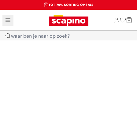
TOT 70% KORTING OP SALE
SALE: LAATSTE KANS!
SHOP NIEUW
Home