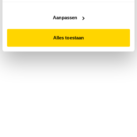
accepteert. Dit doe je door op "Alles toestaan" te klikken.
Liever geen cookies? Hou er dan rekening mee dat de
website niet optimaal functioneert.
Aanpassen
Alles toestaan