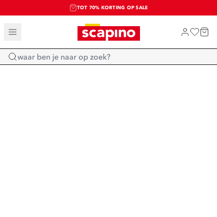
TOT 70% KORTING OP SALE
SALE: LAATSTE KANS!
SHOP NIEUW
Home