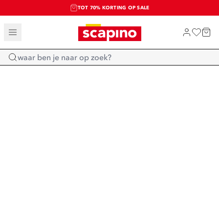
TOT 70% KORTING OP SALE
SALE: LAATSTE KANS!
SHOP NIEUW
Home