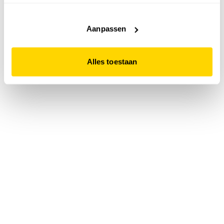
accepteert. Dit doe je door op "Alles toestaan" te klikken.
Liever geen cookies? Hou er dan rekening mee dat de
website niet optimaal functioneert.
Aanpassen
Alles toestaan