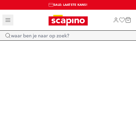
SALE: LAATSTE KANS!
TOT 70% KORTING OP SALE
SHOP NIEUW
Home