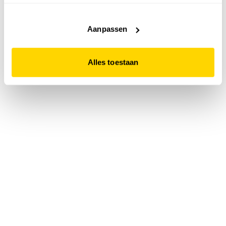
accepteert. Dit doe je door op "Alles toestaan" te klikken.
Liever geen cookies? Hou er dan rekening mee dat de
website niet optimaal functioneert.
Aanpassen
Alles toestaan