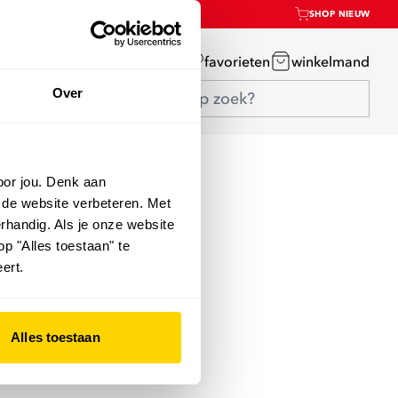
SHOP NIEUW
mijn account
favorieten
winkelmand
Over
oor jou. Denk aan
 de website verbeteren. Met
rhandig. Als je onze website
op "Alles toestaan" te
ert.
Alles toestaan