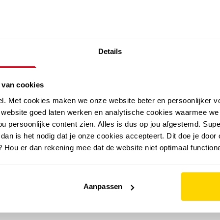
SALE: LAATSTE KANS!
Details
outdoor
zomer
merken
folder
sale
 van cookies
el. Met cookies maken we onze website beter en persoonlijker v
e website goed laten werken en analytische cookies waarmee we
u persoonlijke content zien. Alles is dus op jou afgestemd. Supe
 dan is het nodig dat je onze cookies accepteert. Dit doe je door 
? Hou er dan rekening mee dat de website niet optimaal functione
Aanpassen