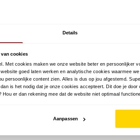
SALE: LAATSTE KANS!
Details
outdoor
zomer
merken
folder
sale
 van cookies
el. Met cookies maken we onze website beter en persoonlijker v
e website goed laten werken en analytische cookies waarmee we
u persoonlijke content zien. Alles is dus op jou afgestemd. Supe
 dan is het nodig dat je onze cookies accepteert. Dit doe je door 
? Hou er dan rekening mee dat de website niet optimaal functione
Aanpassen