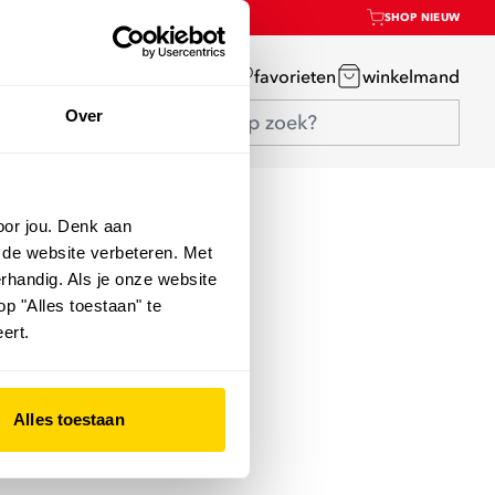
SHOP NIEUW
mijn account
favorieten
winkelmand
Over
oor jou. Denk aan
 de website verbeteren. Met
rhandig. Als je onze website
op "Alles toestaan" te
ert.
Alles toestaan