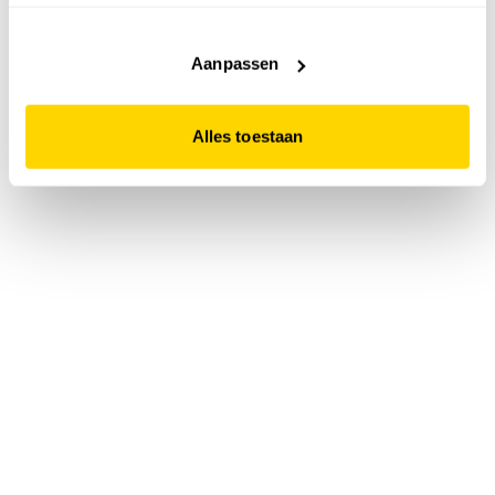
accepteert. Dit doe je door op "Alles toestaan" te klikken.
Liever geen cookies? Hou er dan rekening mee dat de
website niet optimaal functioneert.
Aanpassen
Alles toestaan