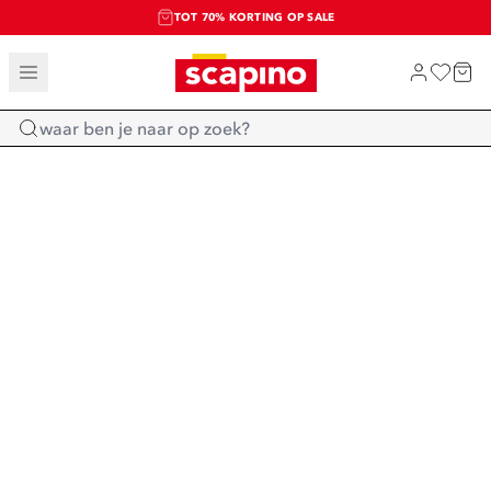
TOT 70% KORTING OP SALE
SALE: LAATSTE KANS!
SHOP NIEUW
Home