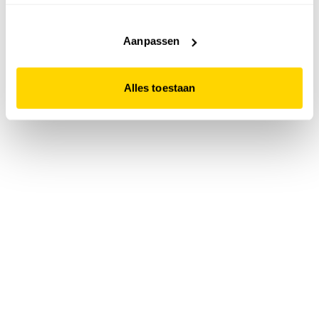
accepteert. Dit doe je door op "Alles toestaan" te klikken.
Liever geen cookies? Hou er dan rekening mee dat de
website niet optimaal functioneert.
Aanpassen
Alles toestaan