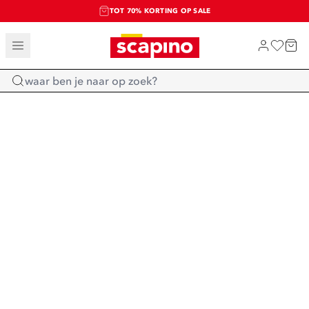
TOT 70% KORTING OP SALE
SALE: LAATSTE KANS!
SHOP NIEUW
Home